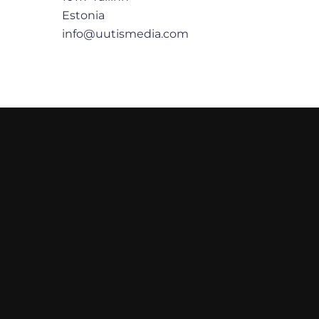
Estonia
info@uutismedia.com