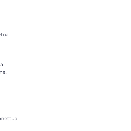
etoa
sa
me.
annettua