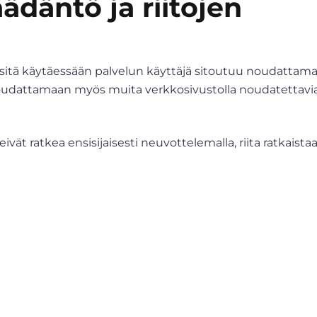
ädäntö ja riitojen
ja sitä käytäessään palvelun käyttäjä sitoutuu noudattam
u noudattamaan myös muita verkkosivustolla noudatettavi
eivät ratkea ensisijaisesti neuvottelemalla, riita ratkaista