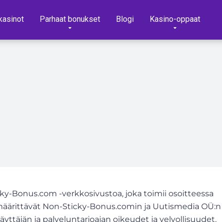
kasinot
Parhaat bonukset
Blogi
Kasino-oppaat
y-Bonus.com -verkkosivustoa, joka toimii osoitteessa
määrittävät Non-Sticky-Bonus.comin ja Uutismedia OÜ:n
äyttäjän ja palveluntarjoajan oikeudet ja velvollisuudet.