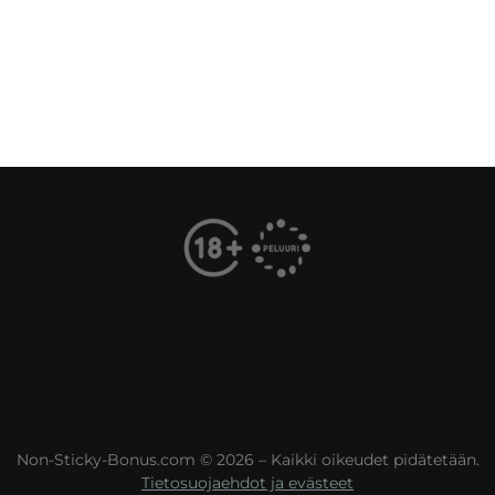
Non-Sticky-Bonus.com © 2026 – Kaikki oikeudet pidätetään.
Tietosuojaehdot ja evästeet