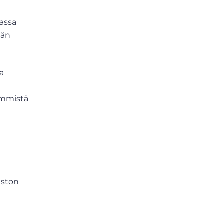
massa
jän
ja
simmistä
uston