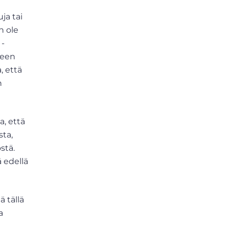
ja tai
n ole
 -
seen
, että
n
, että
sta,
stä.
 edellä
ä tällä
a