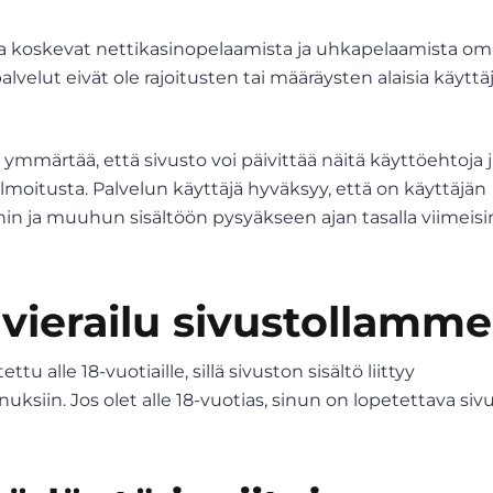
tka koskevat nettikasinopelaamista ja uhkapelaamista o
velut eivät ole rajoitusten tai määräysten alaisia ​​käyttä
ymmärtää, että sivusto voi päivittää näitä käyttöehtoja 
 ilmoitusta. Palvelun käyttäjä hyväksyy, että on käyttäjän
ihin ja muuhun sisältöön pysyäkseen ajan tasalla viimei
 vierailu sivustollamme
u alle 18-vuotiaille, sillä sivuston sisältö liittyy
ksiin. Jos olet alle 18-vuotias, sinun on lopetettava siv