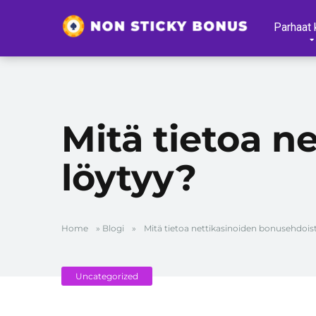
Parhaat 
Mitä tietoa n
löytyy?
Home
»
Blogi
»
Mitä tietoa nettikasinoiden bonusehdois
Uncategorized