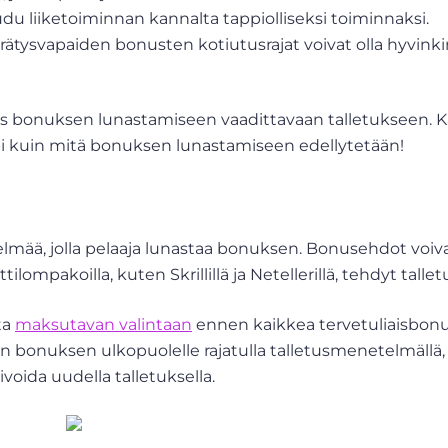
udu liiketoiminnan kannalta tappiolliseksi toiminnaksi.
errätysvapaiden bonusten kotiutusrajat voivat olla hyvink
ös bonuksen lunastamiseen vaadittavaan talletukseen. 
mpi kuin mitä bonuksen lunastamiseen edellytetään!
mää, jolla pelaaja lunastaa bonuksen. Bonusehdot voiv
ompakoilla, kuten Skrillillä ja Netellerillä, tehdyt talle
ta
maksutavan valintaan
ennen kaikkea tervetuliaisbon
en bonuksen ulkopuolelle rajatulla talletusmenetelmällä,
ivoida uudella talletuksella.