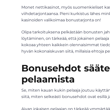
Monet nettikasinot, myös suomenkieliset ka
viihdetarjontaansa. Pieni kurkistus lähes min
kasinoiden valikoimaa bonustarjonta on!
Olipa tarkoituksena pelkästään bonusten j
löytäminen, on tärkeää, että jokainen pelaaj
kokoaa yhteen kaikkein olennaisimmat tiedot
hyvän kokonaiskuvan siitä, millaisia ehtoja p
Bonusehdot säätel
pelaamista
Se, miten kauan kukin pelaaja joutuu käyttä
siitä, miten selkeästi bonusehdot ovat esillä
Aivan jokaisen pelaajan on tärkeää ymmärtä