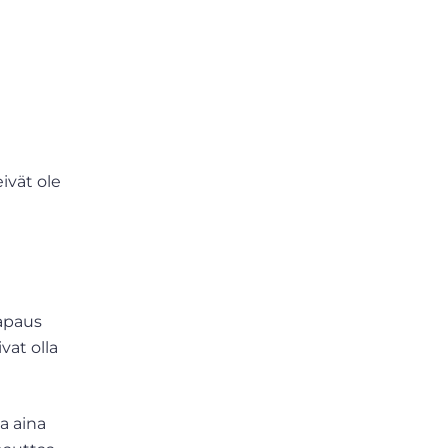
ivät ole
vapaus
vat olla
a aina