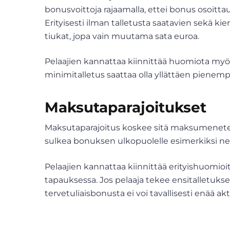
bonusvoittoja rajaamalla, ettei bonus osoitta
Erityisesti ilman talletusta saatavien sekä ki
tiukat, jopa vain muutama sata euroa.
Pelaajien kannattaa kiinnittää huomiota my
minimitalletus saattaa olla yllättäen piene
Maksutaparajoitukset
Maksutaparajoitus koskee sitä maksumenetel
sulkea bonuksen ulkopuolelle esimerkiksi nettil
Pelaajien kannattaa kiinnittää erityishuomioi
tapauksessa. Jos pelaaja tekee ensitalletuks
tervetuliaisbonusta ei voi tavallisesti enää akt