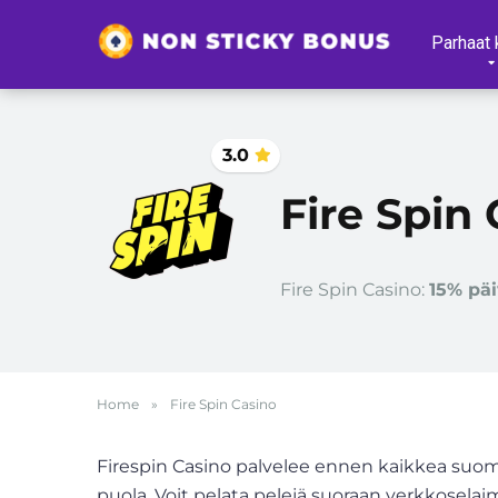
Parhaat 
3.0
Fire Spin
Fire Spin Casino:
15% päi
Home
»
Fire Spin Casino
Firespin Casino palvelee ennen kaikkea suomala
puola. Voit pelata pelejä suoraan verkkoselaim