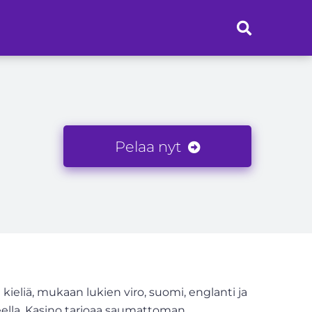
Pelaa nyt
kieliä, mukaan lukien viro, suomi, englanti ja
tteella. Kasino tarjoaa saumattoman