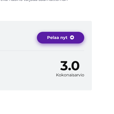
Pelaa nyt
3.0
Kokonaisarvio