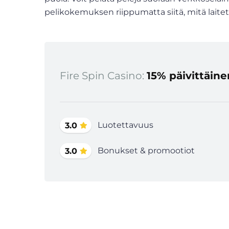
pelikokemuksen riippumatta siitä, mitä laitet
Fire Spin Casino:
15% päivittäin
Luotettavuus
3.0
Bonukset & promootiot
3.0