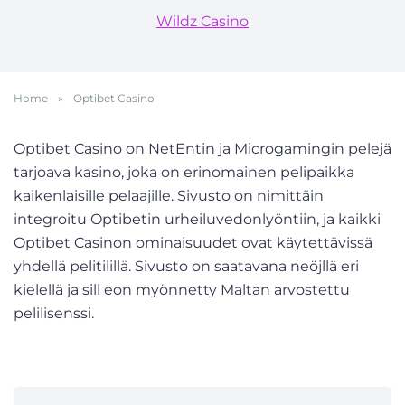
Wildz Casino
Home
»
Optibet Casino
Optibet Casino on NetEntin ja Microgamingin pelejä
tarjoava kasino, joka on erinomainen pelipaikka
kaikenlaisille pelaajille. Sivusto on nimittäin
integroitu Optibetin urheiluvedonlyöntiin, ja kaikki
Optibet Casinon ominaisuudet ovat käytettävissä
yhdellä pelitilillä. Sivusto on saatavana neöjllä eri
kielellä ja sill eon myönnetty Maltan arvostettu
pelilisenssi.