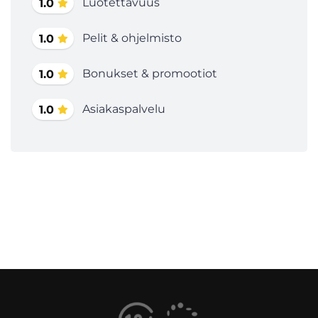
Luotettavuus
1.0
Pelit & ohjelmisto
1.0
Bonukset & promootiot
1.0
Asiakaspalvelu
1.0