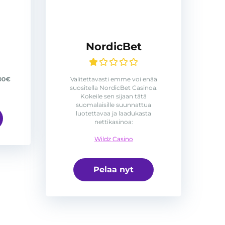
NordicBet
00€
Valitettavasti emme voi enää
suositella NordicBet Casinoa.
Kokeile sen sijaan tätä
suomalaisille suunnattua
luotettavaa ja laadukasta
nettikasinoa:
Wildz Casino
Pelaa nyt