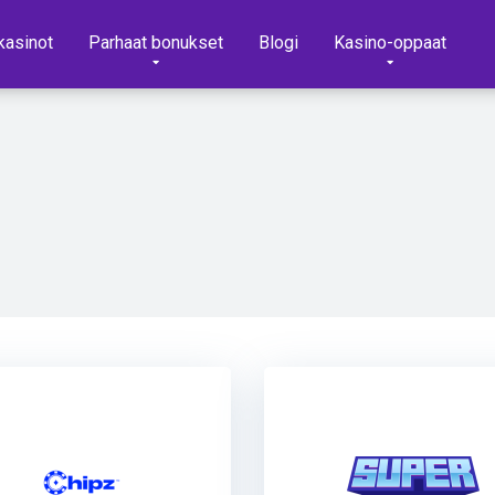
kasinot
Parhaat bonukset
Blogi
Kasino-oppaat