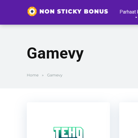
Parhaat 
Gamevy
Home
»
Gamevy