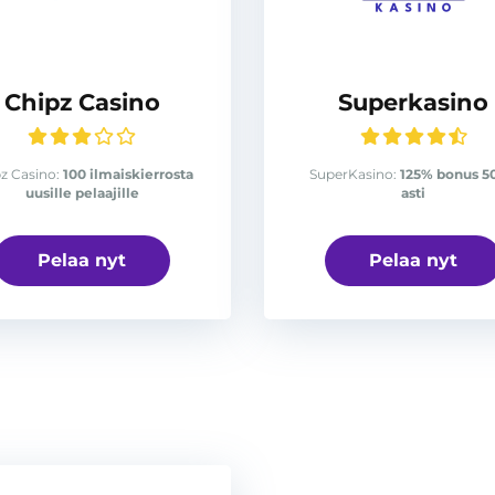
Chipz Casino
Superkasino
z Casino:
100 ilmaiskierrosta
SuperKasino:
125% bonus 5
uusille pelaajille
asti
Pelaa nyt
Pelaa nyt